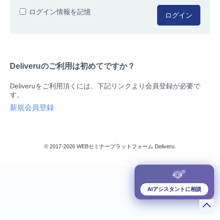
人事/労務
ログイン情報を記憶
ログイン
総務/リスクマネジメント
法務/契約/知財
マネジメントシステム
Deliveruのご利用は初めてですか？
品質
営業/マーケティング
Deliveruをご利用頂くには、下記リンクより会員登録が必要で
ビジネススキル
す。
技術/研究
新規会員登録
暮らしとお金
検索
IT
生産/物流
© 2017-2026 WEBセミナープラットフォーム Deliveru.
検定/資格
閉じる
リベラル/アーツ(教養)
すべて
AIアシスタントに相談
ダウンロード販売