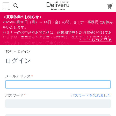
中～上級者向け
上級者向け
メニュー
すべての方向け
＜夏季休業のお知らせ＞
2026年8月10日（月）～ 14日（金）の間、セミナー事務局はお休み
配布資料
をいたします。
セミナーのお申込やお問合せは、休業期間中も24時間受け付けてお
指定しない
りますが、事務局からの返事・回答等は、休み明けより順次お返し
あり
いたします。あらかじめご了承ください。
なし
なお、視聴期間内のセミナーについては、通常通りご視聴を頂く事
TOP
>
ログイン
ができます。
研修の提供
ログイン
指定しない
あり
メールアドレス
カテゴリー
経営
パスワード
パスワードを忘れました
広報/IR
金融
会計(経理)/財務/税務