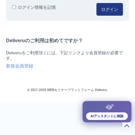
人事/労務
ログイン情報を記憶
ログイン
総務/リスクマネジメント
法務/契約/知財
マネジメントシステム
Deliveruのご利用は初めてですか？
品質
営業/マーケティング
Deliveruをご利用頂くには、下記リンクより会員登録が必要で
ビジネススキル
す。
技術/研究
新規会員登録
暮らしとお金
検索
IT
生産/物流
© 2017-2026 WEBセミナープラットフォーム Deliveru.
検定/資格
閉じる
リベラル/アーツ(教養)
すべて
AIアシスタントに相談
ダウンロード販売