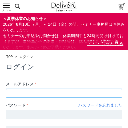
中～上級者向け
上級者向け
メニュー
すべての方向け
＜夏季休業のお知らせ＞
2026年8月10日（月）～ 14日（金）の間、セミナー事務局はお休み
配布資料
をいたします。
セミナーのお申込やお問合せは、休業期間中も24時間受け付けてお
指定しない
りますが、事務局からの返事・回答等は、休み明けより順次お返し
あり
いたします。あらかじめご了承ください。
なし
なお、視聴期間内のセミナーについては、通常通りご視聴を頂く事
TOP
>
ログイン
ができます。
研修の提供
ログイン
指定しない
あり
メールアドレス
カテゴリー
経営
パスワード
パスワードを忘れました
広報/IR
金融
会計(経理)/財務/税務