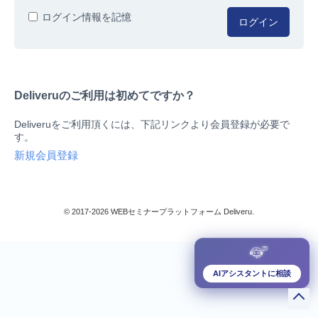
人事/労務
ログイン情報を記憶
ログイン
総務/リスクマネジメント
法務/契約/知財
マネジメントシステム
Deliveruのご利用は初めてですか？
品質
営業/マーケティング
Deliveruをご利用頂くには、下記リンクより会員登録が必要で
ビジネススキル
す。
技術/研究
新規会員登録
暮らしとお金
検索
IT
生産/物流
© 2017-2026 WEBセミナープラットフォーム Deliveru.
検定/資格
閉じる
リベラル/アーツ(教養)
すべて
AIアシスタントに相談
ダウンロード販売