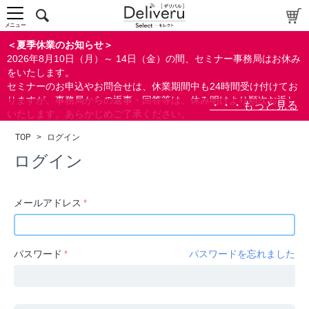
中～上級者向け
上級者向け
メニュー
すべての方向け
＜夏季休業のお知らせ＞
2026年8月10日（月）～ 14日（金）の間、セミナー事務局はお休み
配布資料
をいたします。
セミナーのお申込やお問合せは、休業期間中も24時間受け付けてお
指定しない
りますが、事務局からの返事・回答等は、休み明けより順次お返し
あり
いたします。あらかじめご了承ください。
なし
なお、視聴期間内のセミナーについては、通常通りご視聴を頂く事
TOP
>
ログイン
ができます。
研修の提供
ログイン
指定しない
あり
メールアドレス
カテゴリー
経営
パスワード
パスワードを忘れました
広報/IR
金融
会計(経理)/財務/税務