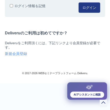
人事/労務
ログイン情報を記憶
ログイン
総務/リスクマネジメント
法務/契約/知財
マネジメントシステム
Deliveruのご利用は初めてですか？
品質
営業/マーケティング
Deliveruをご利用頂くには、下記リンクより会員登録が必要で
ビジネススキル
す。
技術/研究
新規会員登録
暮らしとお金
検索
IT
生産/物流
© 2017-2026 WEBセミナープラットフォーム Deliveru.
検定/資格
閉じる
リベラル/アーツ(教養)
すべて
AIアシスタントに相談
ダウンロード販売