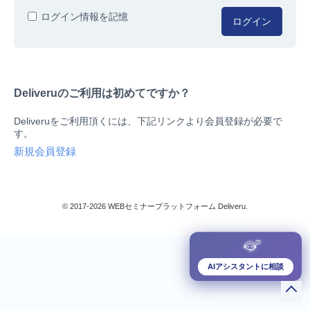
人事/労務
ログイン情報を記憶
ログイン
総務/リスクマネジメント
法務/契約/知財
マネジメントシステム
Deliveruのご利用は初めてですか？
品質
営業/マーケティング
Deliveruをご利用頂くには、下記リンクより会員登録が必要で
ビジネススキル
す。
技術/研究
新規会員登録
暮らしとお金
検索
IT
生産/物流
© 2017-2026 WEBセミナープラットフォーム Deliveru.
検定/資格
閉じる
リベラル/アーツ(教養)
すべて
AIアシスタントに相談
ダウンロード販売