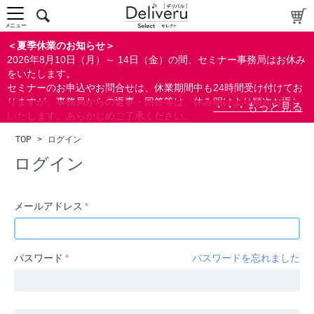
中～上級者向け
上級者向け
メニュー
すべての方向け
＜夏季休業のお知らせ＞
2026年8月10日（月）～ 14日（金）の間、セミナー事務局はお休み
配布資料
をいたします。
セミナーのお申込やお問合せは、休業期間中も24時間受け付けてお
指定しない
りますが、事務局からの返事・回答等は、休み明けより順次お返し
あり
いたします。あらかじめご了承ください。
なし
なお、視聴期間内のセミナーについては、通常通りご視聴を頂く事
TOP
>
ログイン
ができます。
研修の提供
ログイン
指定しない
あり
メールアドレス
カテゴリー
経営
パスワード
パスワードを忘れました
広報/IR
金融
会計(経理)/財務/税務