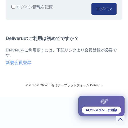
人事/労務
ログイン情報を記憶
ログイン
総務/リスクマネジメント
法務/契約/知財
マネジメントシステム
Deliveruのご利用は初めてですか？
品質
営業/マーケティング
Deliveruをご利用頂くには、下記リンクより会員登録が必要で
ビジネススキル
す。
技術/研究
新規会員登録
暮らしとお金
検索
IT
生産/物流
© 2017-2026 WEBセミナープラットフォーム Deliveru.
検定/資格
閉じる
リベラル/アーツ(教養)
すべて
AIアシスタントに相談
ダウンロード販売