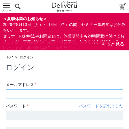
中～上級者向け
上級者向け
メニュー
すべての方向け
＜夏季休業のお知らせ＞
2026年8月10日（月）～ 14日（金）の間、セミナー事務局はお休み
配布資料
をいたします。
セミナーのお申込やお問合せは、休業期間中も24時間受け付けてお
指定しない
りますが、事務局からの返事・回答等は、休み明けより順次お返し
あり
いたします。あらかじめご了承ください。
なし
なお、視聴期間内のセミナーについては、通常通りご視聴を頂く事
TOP
>
ログイン
ができます。
研修の提供
ログイン
指定しない
あり
メールアドレス
カテゴリー
経営
パスワード
パスワードを忘れました
広報/IR
金融
会計(経理)/財務/税務