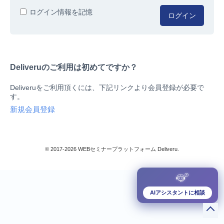
人事/労務
ログイン情報を記憶
ログイン
総務/リスクマネジメント
法務/契約/知財
マネジメントシステム
Deliveruのご利用は初めてですか？
品質
営業/マーケティング
Deliveruをご利用頂くには、下記リンクより会員登録が必要で
ビジネススキル
す。
技術/研究
新規会員登録
暮らしとお金
検索
IT
生産/物流
© 2017-2026 WEBセミナープラットフォーム Deliveru.
検定/資格
閉じる
リベラル/アーツ(教養)
すべて
AIアシスタントに相談
ダウンロード販売