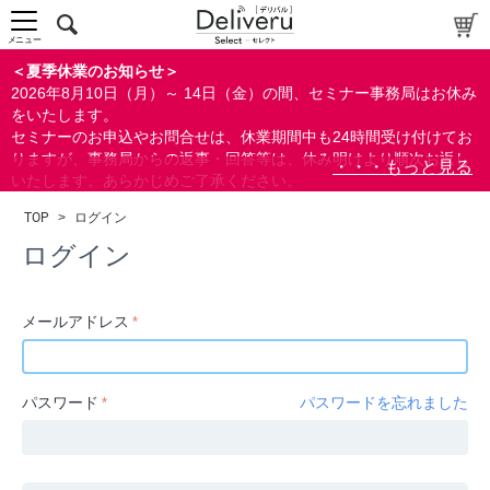
中～上級者向け
上級者向け
メニュー
すべての方向け
＜夏季休業のお知らせ＞
2026年8月10日（月）～ 14日（金）の間、セミナー事務局はお休み
配布資料
をいたします。
セミナーのお申込やお問合せは、休業期間中も24時間受け付けてお
指定しない
りますが、事務局からの返事・回答等は、休み明けより順次お返し
あり
いたします。あらかじめご了承ください。
なし
なお、視聴期間内のセミナーについては、通常通りご視聴を頂く事
TOP
>
ログイン
ができます。
研修の提供
ログイン
指定しない
あり
メールアドレス
カテゴリー
経営
パスワード
パスワードを忘れました
広報/IR
金融
会計(経理)/財務/税務