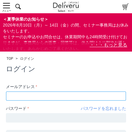
中～上級者向け
上級者向け
メニュー
すべての方向け
＜夏季休業のお知らせ＞
2026年8月10日（月）～ 14日（金）の間、セミナー事務局はお休み
配布資料
をいたします。
セミナーのお申込やお問合せは、休業期間中も24時間受け付けてお
指定しない
りますが、事務局からの返事・回答等は、休み明けより順次お返し
あり
いたします。あらかじめご了承ください。
なし
なお、視聴期間内のセミナーについては、通常通りご視聴を頂く事
TOP
>
ログイン
ができます。
研修の提供
ログイン
指定しない
あり
メールアドレス
カテゴリー
経営
パスワード
パスワードを忘れました
広報/IR
金融
会計(経理)/財務/税務