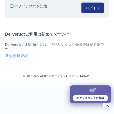
人事/労務
ログイン情報を記憶
ログイン
総務/リスクマネジメント
法務/契約/知財
マネジメントシステム
Deliveruのご利用は初めてですか？
品質
営業/マーケティング
Deliveruをご利用頂くには、下記リンクより会員登録が必要で
ビジネススキル
す。
技術/研究
新規会員登録
暮らしとお金
検索
IT
生産/物流
© 2017-2026 WEBセミナープラットフォーム Deliveru.
検定/資格
閉じる
リベラル/アーツ(教養)
すべて
AIアシスタントに相談
ダウンロード販売