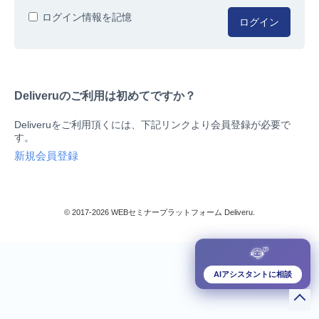
人事/労務
ログイン情報を記憶
ログイン
総務/リスクマネジメント
法務/契約/知財
マネジメントシステム
Deliveruのご利用は初めてですか？
品質
営業/マーケティング
Deliveruをご利用頂くには、下記リンクより会員登録が必要で
ビジネススキル
す。
技術/研究
新規会員登録
暮らしとお金
検索
IT
生産/物流
© 2017-2026 WEBセミナープラットフォーム Deliveru.
検定/資格
閉じる
リベラル/アーツ(教養)
すべて
AIアシスタントに相談
ダウンロード販売