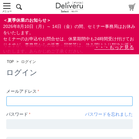
中～上級者向け
上級者向け
メニュー
すべての方向け
＜夏季休業のお知らせ＞
2026年8月10日（月）～ 14日（金）の間、セミナー事務局はお休み
配布資料
をいたします。
セミナーのお申込やお問合せは、休業期間中も24時間受け付けてお
指定しない
りますが、事務局からの返事・回答等は、休み明けより順次お返し
あり
いたします。あらかじめご了承ください。
なし
なお、視聴期間内のセミナーについては、通常通りご視聴を頂く事
TOP
>
ログイン
ができます。
研修の提供
ログイン
指定しない
あり
メールアドレス
カテゴリー
経営
パスワード
パスワードを忘れました
広報/IR
金融
会計(経理)/財務/税務