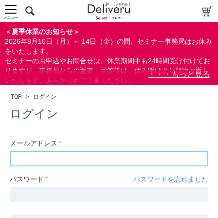
中～上級者向け
上級者向け
メニュー
すべての方向け
＜夏季休業のお知らせ＞
2026年8月10日（月）～ 14日（金）の間、セミナー事務局はお休み
配布資料
をいたします。
セミナーのお申込やお問合せは、休業期間中も24時間受け付けてお
指定しない
りますが、事務局からの返事・回答等は、休み明けより順次お返し
あり
いたします。あらかじめご了承ください。
なし
なお、視聴期間内のセミナーについては、通常通りご視聴を頂く事
TOP
>
ログイン
ができます。
研修の提供
ログイン
指定しない
あり
メールアドレス
カテゴリー
経営
パスワード
パスワードを忘れました
広報/IR
金融
会計(経理)/財務/税務