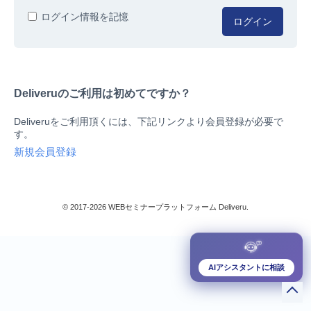
人事/労務
ログイン情報を記憶
ログイン
総務/リスクマネジメント
法務/契約/知財
マネジメントシステム
Deliveruのご利用は初めてですか？
品質
営業/マーケティング
Deliveruをご利用頂くには、下記リンクより会員登録が必要で
ビジネススキル
す。
技術/研究
新規会員登録
暮らしとお金
検索
IT
生産/物流
© 2017-2026 WEBセミナープラットフォーム Deliveru.
検定/資格
閉じる
リベラル/アーツ(教養)
すべて
AIアシスタントに相談
ダウンロード販売