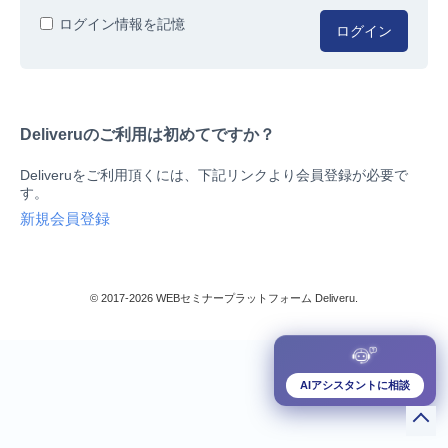
人事/労務
ログイン情報を記憶
ログイン
総務/リスクマネジメント
法務/契約/知財
マネジメントシステム
Deliveruのご利用は初めてですか？
品質
営業/マーケティング
Deliveruをご利用頂くには、下記リンクより会員登録が必要で
ビジネススキル
す。
技術/研究
新規会員登録
暮らしとお金
検索
IT
生産/物流
© 2017-2026 WEBセミナープラットフォーム Deliveru.
検定/資格
閉じる
リベラル/アーツ(教養)
すべて
AIアシスタントに相談
ダウンロード販売