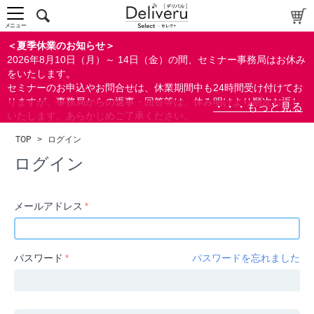
中～上級者向け
上級者向け
メニュー
すべての方向け
＜夏季休業のお知らせ＞
2026年8月10日（月）～ 14日（金）の間、セミナー事務局はお休み
配布資料
をいたします。
セミナーのお申込やお問合せは、休業期間中も24時間受け付けてお
指定しない
りますが、事務局からの返事・回答等は、休み明けより順次お返し
あり
いたします。あらかじめご了承ください。
なし
なお、視聴期間内のセミナーについては、通常通りご視聴を頂く事
TOP
>
ログイン
ができます。
研修の提供
ログイン
指定しない
あり
メールアドレス
カテゴリー
経営
パスワード
パスワードを忘れました
広報/IR
金融
会計(経理)/財務/税務