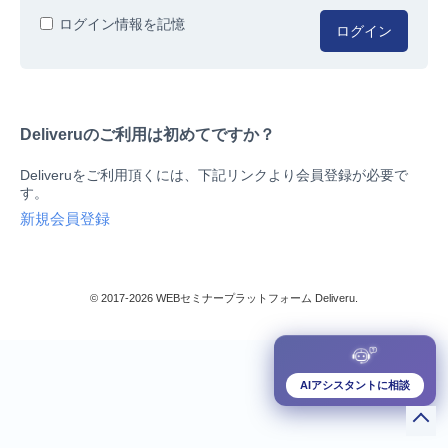
人事/労務
ログイン情報を記憶
ログイン
総務/リスクマネジメント
法務/契約/知財
マネジメントシステム
Deliveruのご利用は初めてですか？
品質
営業/マーケティング
Deliveruをご利用頂くには、下記リンクより会員登録が必要で
ビジネススキル
す。
技術/研究
新規会員登録
暮らしとお金
検索
IT
生産/物流
© 2017-2026 WEBセミナープラットフォーム Deliveru.
検定/資格
閉じる
リベラル/アーツ(教養)
すべて
AIアシスタントに相談
ダウンロード販売