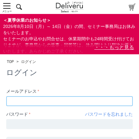
中～上級者向け
上級者向け
メニュー
すべての方向け
＜夏季休業のお知らせ＞
2026年8月10日（月）～ 14日（金）の間、セミナー事務局はお休み
配布資料
をいたします。
セミナーのお申込やお問合せは、休業期間中も24時間受け付けてお
指定しない
りますが、事務局からの返事・回答等は、休み明けより順次お返し
あり
いたします。あらかじめご了承ください。
なし
なお、視聴期間内のセミナーについては、通常通りご視聴を頂く事
TOP
>
ログイン
ができます。
研修の提供
ログイン
指定しない
あり
メールアドレス
カテゴリー
経営
パスワード
パスワードを忘れました
広報/IR
金融
会計(経理)/財務/税務