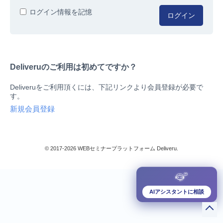
人事/労務
ログイン情報を記憶
ログイン
総務/リスクマネジメント
法務/契約/知財
マネジメントシステム
Deliveruのご利用は初めてですか？
品質
営業/マーケティング
Deliveruをご利用頂くには、下記リンクより会員登録が必要で
ビジネススキル
す。
技術/研究
新規会員登録
暮らしとお金
検索
IT
生産/物流
© 2017-2026 WEBセミナープラットフォーム Deliveru.
検定/資格
閉じる
リベラル/アーツ(教養)
すべて
AIアシスタントに相談
ダウンロード販売