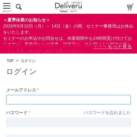
中～上級者向け
上級者向け
メニュー
すべての方向け
＜夏季休業のお知らせ＞
2026年8月10日（月）～ 14日（金）の間、セミナー事務局はお休み
配布資料
をいたします。
セミナーのお申込やお問合せは、休業期間中も24時間受け付けてお
指定しない
りますが、事務局からの返事・回答等は、休み明けより順次お返し
あり
いたします。あらかじめご了承ください。
なし
なお、視聴期間内のセミナーについては、通常通りご視聴を頂く事
TOP
>
ログイン
ができます。
研修の提供
ログイン
指定しない
あり
メールアドレス
カテゴリー
経営
パスワード
パスワードを忘れました
広報/IR
金融
会計(経理)/財務/税務