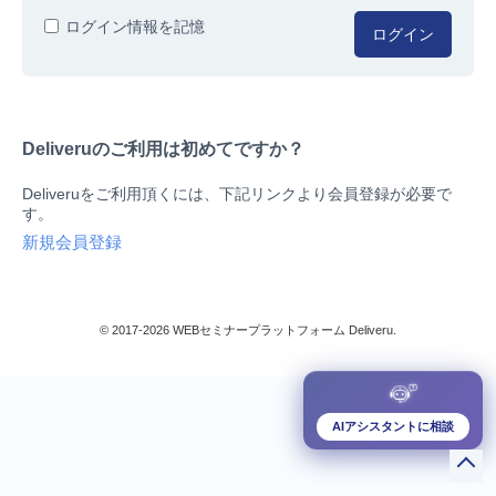
人事/労務
ログイン情報を記憶
ログイン
総務/リスクマネジメント
法務/契約/知財
マネジメントシステム
Deliveruのご利用は初めてですか？
品質
営業/マーケティング
Deliveruをご利用頂くには、下記リンクより会員登録が必要で
ビジネススキル
す。
技術/研究
新規会員登録
暮らしとお金
検索
IT
生産/物流
© 2017-2026 WEBセミナープラットフォーム Deliveru.
検定/資格
閉じる
リベラル/アーツ(教養)
すべて
AIアシスタントに相談
ダウンロード販売