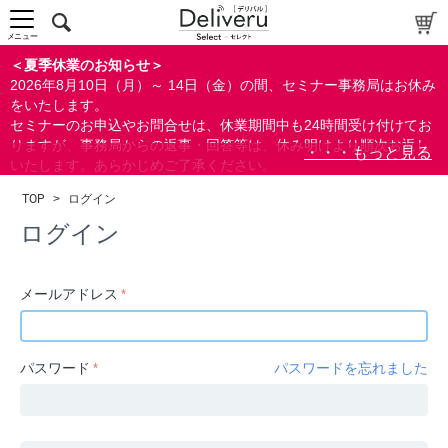
中～上級者向け
上級者向け
メニュー
すべての方向け
＜夏季休業のお知らせ＞
2026年8月10日（月）～ 14日（金）の間、セミナー事務局はお休み
配布資料
をいたします。
セミナーのお申込やお問合せは、休業期間中も24時間受け付けてお
指定しない
りますが、事務局からの返事・回答等は、休み明けより順次お返し
あり
いたします。あらかじめご了承ください。
なし
なお、視聴期間内のセミナーについては、通常通りご視聴を頂く事
TOP
>
ログイン
ができます。
研修の提供
ログイン
指定しない
あり
メールアドレス
カテゴリー
経営
パスワード
パスワードを忘れました
広報/IR
金融
会計(経理)/財務/税務