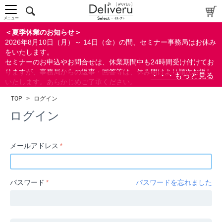
中～上級者向け
上級者向け
メニュー
すべての方向け
＜夏季休業のお知らせ＞
2026年8月10日（月）～ 14日（金）の間、セミナー事務局はお休み
配布資料
をいたします。
セミナーのお申込やお問合せは、休業期間中も24時間受け付けてお
指定しない
りますが、事務局からの返事・回答等は、休み明けより順次お返し
あり
いたします。あらかじめご了承ください。
なし
なお、視聴期間内のセミナーについては、通常通りご視聴を頂く事
TOP
>
ログイン
ができます。
研修の提供
ログイン
指定しない
あり
メールアドレス
カテゴリー
経営
パスワード
パスワードを忘れました
広報/IR
金融
会計(経理)/財務/税務