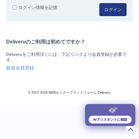
人事/労務
ログイン情報を記憶
ログイン
総務/リスクマネジメント
法務/契約/知財
マネジメントシステム
Deliveruのご利用は初めてですか？
品質
営業/マーケティング
Deliveruをご利用頂くには、下記リンクより会員登録が必要で
ビジネススキル
す。
技術/研究
新規会員登録
暮らしとお金
検索
IT
生産/物流
© 2017-2026 WEBセミナープラットフォーム Deliveru.
検定/資格
閉じる
リベラル/アーツ(教養)
すべて
AIアシスタントに相談
ダウンロード販売