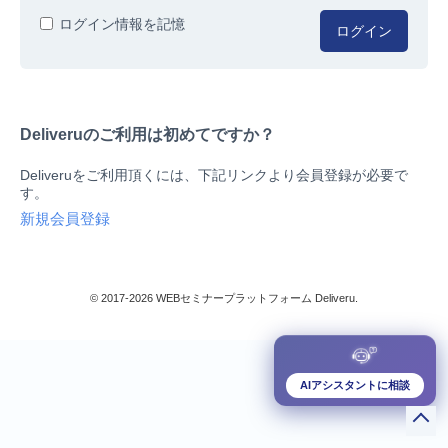
人事/労務
ログイン情報を記憶
ログイン
総務/リスクマネジメント
法務/契約/知財
マネジメントシステム
Deliveruのご利用は初めてですか？
品質
営業/マーケティング
Deliveruをご利用頂くには、下記リンクより会員登録が必要で
ビジネススキル
す。
技術/研究
新規会員登録
暮らしとお金
検索
IT
生産/物流
© 2017-2026 WEBセミナープラットフォーム Deliveru.
検定/資格
閉じる
リベラル/アーツ(教養)
すべて
AIアシスタントに相談
ダウンロード販売