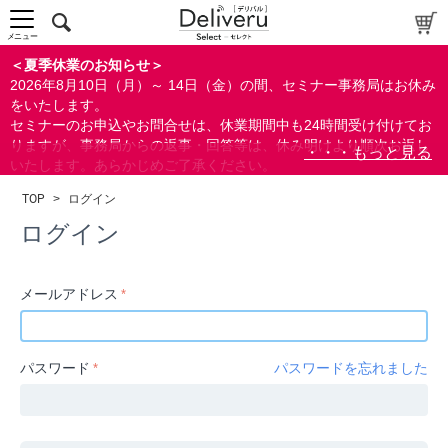
中～上級者向け
上級者向け
メニュー
すべての方向け
＜夏季休業のお知らせ＞
2026年8月10日（月）～ 14日（金）の間、セミナー事務局はお休み
配布資料
をいたします。
セミナーのお申込やお問合せは、休業期間中も24時間受け付けてお
指定しない
りますが、事務局からの返事・回答等は、休み明けより順次お返し
あり
いたします。あらかじめご了承ください。
なし
なお、視聴期間内のセミナーについては、通常通りご視聴を頂く事
TOP
>
ログイン
ができます。
研修の提供
ログイン
指定しない
あり
メールアドレス
カテゴリー
経営
パスワード
パスワードを忘れました
広報/IR
金融
会計(経理)/財務/税務