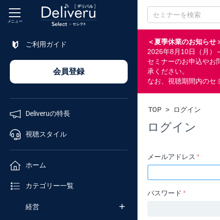
メニュー
＜夏季休業のお知らせ
ご利用ガイド
2026年8月10日（
特長
セミナーのお申込やお
会員登録
承ください。
なお、視聴期間内のセ
視聴
スタイル
TOP
>
ログイン
Deliveruの特長
ホーム
ログイン
視聴スタイル
カテゴリ
メールアドレス
ホーム
企業
カテゴリー一覧
チャンネル
パスワード
経営
セミナー