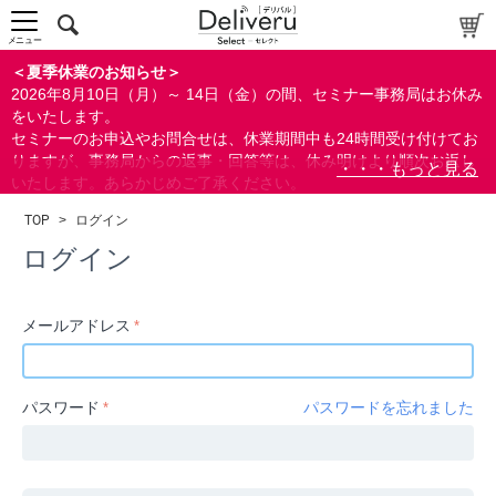
中～上級者向け
上級者向け
メニュー
すべての方向け
＜夏季休業のお知らせ＞
2026年8月10日（月）～ 14日（金）の間、セミナー事務局はお休み
配布資料
をいたします。
セミナーのお申込やお問合せは、休業期間中も24時間受け付けてお
指定しない
りますが、事務局からの返事・回答等は、休み明けより順次お返し
あり
いたします。あらかじめご了承ください。
なし
なお、視聴期間内のセミナーについては、通常通りご視聴を頂く事
TOP
>
ログイン
ができます。
研修の提供
ログイン
指定しない
あり
メールアドレス
カテゴリー
経営
パスワード
パスワードを忘れました
広報/IR
金融
会計(経理)/財務/税務