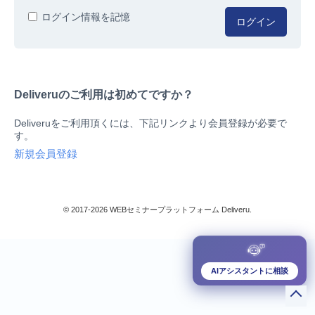
人事/労務
ログイン情報を記憶
ログイン
総務/リスクマネジメント
法務/契約/知財
マネジメントシステム
Deliveruのご利用は初めてですか？
品質
営業/マーケティング
Deliveruをご利用頂くには、下記リンクより会員登録が必要で
ビジネススキル
す。
技術/研究
新規会員登録
暮らしとお金
検索
IT
生産/物流
© 2017-2026 WEBセミナープラットフォーム Deliveru.
検定/資格
閉じる
リベラル/アーツ(教養)
すべて
AIアシスタントに相談
ダウンロード販売