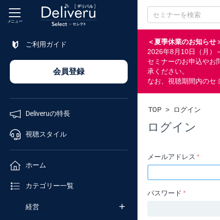
メニュー
＜夏季休業のお知らせ
ご利用ガイド
2026年8月10日（
特長
セミナーのお申込やお
会員登録
承ください。
なお、視聴期間内のセ
視聴
スタイル
TOP
>
ログイン
Deliveruの特長
ホーム
ログイン
視聴スタイル
カテゴリ
メールアドレス
ホーム
企業
カテゴリー一覧
チャンネル
パスワード
経営
セミナー