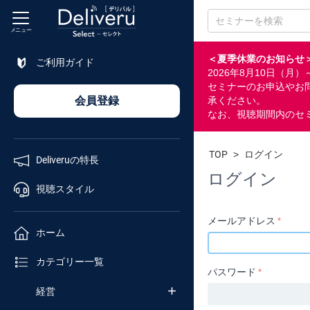
メニュー
＜夏季休業のお知らせ
ご利用ガイド
2026年8月10日（
特長
セミナーのお申込やお
会員登録
承ください。
なお、視聴期間内のセ
視聴
スタイル
TOP
>
ログイン
Deliveruの特長
ホーム
ログイン
視聴スタイル
カテゴリ
メールアドレス
ホーム
企業
カテゴリー一覧
チャンネル
パスワード
経営
セミナー