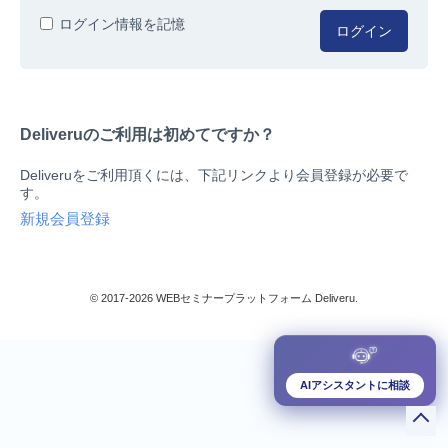
人事/労務
ログイン情報を記憶
ログイン
総務/リスクマネジメント
法務/契約/知財
マネジメントシステム
Deliveruのご利用は初めてですか？
品質
営業/マーケティング
Deliveruをご利用頂くには、下記リンクより会員登録が必要で
ビジネススキル
す。
技術/研究
新規会員登録
暮らしとお金
検索
IT
生産/物流
© 2017-2026 WEBセミナープラットフォーム Deliveru.
検定/資格
閉じる
リベラル/アーツ(教養)
すべて
AIアシスタントに相談
ダウンロード販売