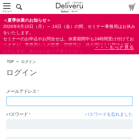
中～上級者向け
上級者向け
メニュー
すべての方向け
＜夏季休業のお知らせ＞
2026年8月10日（月）～ 14日（金）の間、セミナー事務局はお休み
配布資料
をいたします。
セミナーのお申込やお問合せは、休業期間中も24時間受け付けてお
指定しない
りますが、事務局からの返事・回答等は、休み明けより順次お返し
あり
いたします。あらかじめご了承ください。
なし
なお、視聴期間内のセミナーについては、通常通りご視聴を頂く事
TOP
>
ログイン
ができます。
研修の提供
ログイン
指定しない
あり
メールアドレス
カテゴリー
経営
パスワード
パスワードを忘れました
広報/IR
金融
会計(経理)/財務/税務