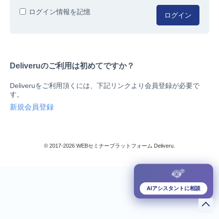
人事/労務
ログイン情報を記憶
ログイン
総務/リスクマネジメント
法務/契約/知財
マネジメントシステム
Deliveruのご利用は初めてですか？
品質
営業/マーケティング
Deliveruをご利用頂くには、下記リンクより会員登録が必要で
ビジネススキル
す。
技術/研究
新規会員登録
暮らしとお金
検索
IT
生産/物流
© 2017-2026 WEBセミナープラットフォーム Deliveru.
検定/資格
閉じる
リベラル/アーツ(教養)
すべて
AIアシスタントに相談
ダウンロード販売