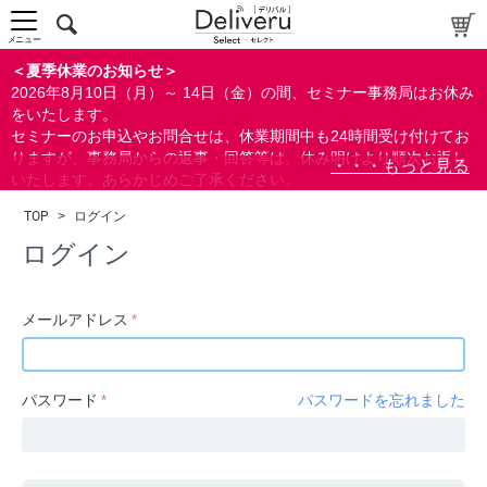
中～上級者向け
上級者向け
メニュー
すべての方向け
＜夏季休業のお知らせ＞
2026年8月10日（月）～ 14日（金）の間、セミナー事務局はお休み
配布資料
をいたします。
セミナーのお申込やお問合せは、休業期間中も24時間受け付けてお
指定しない
りますが、事務局からの返事・回答等は、休み明けより順次お返し
あり
いたします。あらかじめご了承ください。
なし
なお、視聴期間内のセミナーについては、通常通りご視聴を頂く事
TOP
>
ログイン
ができます。
研修の提供
ログイン
指定しない
あり
メールアドレス
カテゴリー
経営
パスワード
パスワードを忘れました
広報/IR
金融
会計(経理)/財務/税務