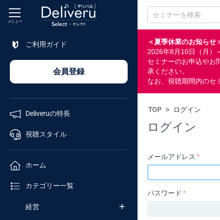
メニュー
＜夏季休業のお知らせ
ご利用ガイド
2026年8月10日（
特長
セミナーのお申込やお
会員登録
承ください。
なお、視聴期間内のセ
視聴
スタイル
TOP
>
ログイン
Deliveruの特長
ホーム
ログイン
視聴スタイル
カテゴリ
メールアドレス
ホーム
企業
カテゴリー一覧
チャンネル
パスワード
経営
セミナー