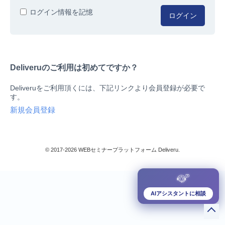
人事/労務
ログイン情報を記憶
ログイン
総務/リスクマネジメント
法務/契約/知財
マネジメントシステム
Deliveruのご利用は初めてですか？
品質
営業/マーケティング
Deliveruをご利用頂くには、下記リンクより会員登録が必要で
ビジネススキル
す。
技術/研究
新規会員登録
暮らしとお金
検索
IT
生産/物流
© 2017-2026 WEBセミナープラットフォーム Deliveru.
検定/資格
閉じる
リベラル/アーツ(教養)
すべて
AIアシスタントに相談
ダウンロード販売