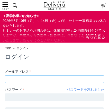
中～上級者向け
上級者向け
メニュー
すべての方向け
＜夏季休業のお知らせ＞
2026年8月10日（月）～ 14日（金）の間、セミナー事務局はお休み
配布資料
をいたします。
セミナーのお申込やお問合せは、休業期間中も24時間受け付けてお
指定しない
りますが、事務局からの返事・回答等は、休み明けより順次お返し
あり
いたします。あらかじめご了承ください。
なし
なお、視聴期間内のセミナーについては、通常通りご視聴を頂く事
TOP
>
ログイン
ができます。
研修の提供
ログイン
指定しない
あり
メールアドレス
カテゴリー
経営
パスワード
パスワードを忘れました
広報/IR
金融
会計(経理)/財務/税務