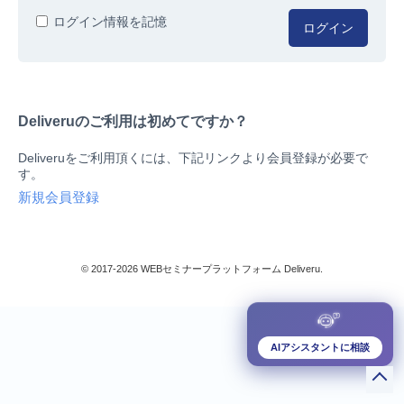
人事/労務
ログイン情報を記憶
ログイン
総務/リスクマネジメント
法務/契約/知財
マネジメントシステム
Deliveruのご利用は初めてですか？
品質
営業/マーケティング
Deliveruをご利用頂くには、下記リンクより会員登録が必要で
ビジネススキル
す。
技術/研究
新規会員登録
暮らしとお金
検索
IT
生産/物流
© 2017-2026 WEBセミナープラットフォーム Deliveru.
検定/資格
閉じる
リベラル/アーツ(教養)
すべて
AIアシスタントに相談
ダウンロード販売