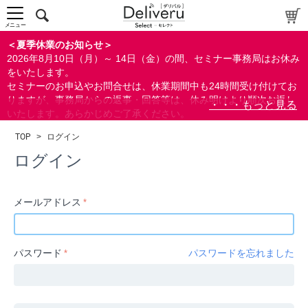
中～上級者向け
上級者向け
メニュー
すべての方向け
＜夏季休業のお知らせ＞
2026年8月10日（月）～ 14日（金）の間、セミナー事務局はお休み
配布資料
をいたします。
セミナーのお申込やお問合せは、休業期間中も24時間受け付けてお
指定しない
りますが、事務局からの返事・回答等は、休み明けより順次お返し
あり
いたします。あらかじめご了承ください。
なし
なお、視聴期間内のセミナーについては、通常通りご視聴を頂く事
TOP
>
ログイン
ができます。
研修の提供
ログイン
指定しない
あり
メールアドレス
カテゴリー
経営
パスワード
パスワードを忘れました
広報/IR
金融
会計(経理)/財務/税務