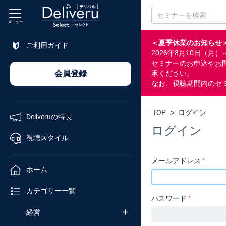
メニュー
＜夏季休業のお知らせ
ご利用ガイド
2026年8月10日（
特長
セミナーのお申込やお
会員登録
承ください。
なお、視聴期間内のセ
視聴
スタイル
TOP
>
ログイン
Deliveruの特長
ホーム
ログイン
視聴スタイル
カテゴリ
メールアドレス
ホーム
企業
カテゴリー一覧
チャンネル
パスワード
経営
セミナー