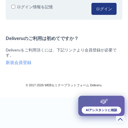
人事/労務
ログイン情報を記憶
ログイン
総務/リスクマネジメント
法務/契約/知財
マネジメントシステム
Deliveruのご利用は初めてですか？
品質
営業/マーケティング
Deliveruをご利用頂くには、下記リンクより会員登録が必要で
ビジネススキル
す。
技術/研究
新規会員登録
暮らしとお金
検索
IT
生産/物流
© 2017-2026 WEBセミナープラットフォーム Deliveru.
検定/資格
閉じる
リベラル/アーツ(教養)
すべて
AIアシスタントに相談
ダウンロード販売