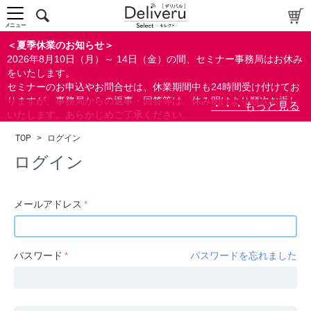
中～上級者向け
上級者向け
メニュー
すべての方向け
＜夏季休業のお知らせ＞
2026年8月10日（月）～ 14日（金）の間、セミナー事務局はお休み
配布資料
をいたします。
セミナーのお申込やお問合せは、休業期間中も24時間受け付けてお
指定しない
りますが、事務局からの返事・回答等は、休み明けより順次お返し
あり
いたします。あらかじめご了承ください。
なし
なお、視聴期間内のセミナーについては、通常通りご視聴を頂く事
TOP
>
ログイン
ができます。
研修の提供
ログイン
指定しない
あり
メールアドレス
カテゴリー
経営
パスワード
パスワードを忘れました
広報/IR
金融
会計(経理)/財務/税務