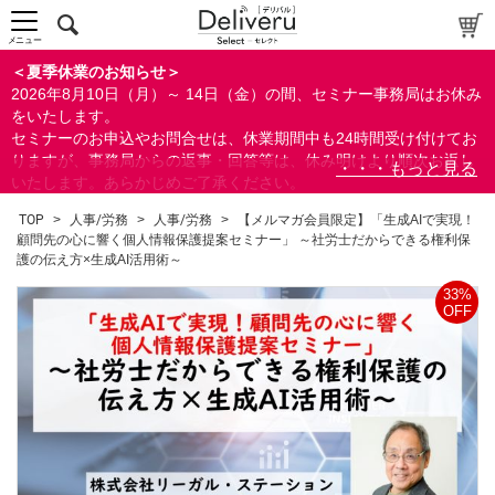
メニュー
＜夏季休業のお知らせ＞
2026年8月10日（月）～ 14日（金）の間、セミナー事務局はお休み
をいたします。
セミナーのお申込やお問合せは、休業期間中も24時間受け付けてお
りますが、事務局からの返事・回答等は、休み明けより順次お返し
いたします。あらかじめご了承ください。
なお、視聴期間内のセミナーについては、通常通りご視聴を頂く事
TOP
>
人事/労務
>
人事/労務
>
【メルマガ会員限定】「生成AIで実現！
ができます。
顧問先の心に響く個人情報保護提案セミナー」 ～社労士だからできる権利保
護の伝え方×生成AI活用術～
33%
OFF