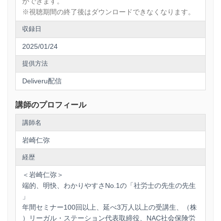
ができます。
企業様と従業員の皆様が、個人の権利を守る意識を高め、前
※視聴期間の終了後はダウンロードできなくなります。
向きに個人情報保護に取り組めるようサポートいたします。
個人の権利を大切にする企業づくりのために、この70分の実
収録日
践的セミナーにぜひご参加ください。
2025/01/24
提供方法
Deliveru配信
講師のプロフィール
講師名
岩崎仁弥
経歴
＜岩崎仁弥＞
端的、明快、わかりやすさNo.1の「社労士の先生の先生
」
年間セミナー100回以上、延べ3万人以上の受講生、（株
）リーガル・ステーション代表取締役、NAC社会保険労