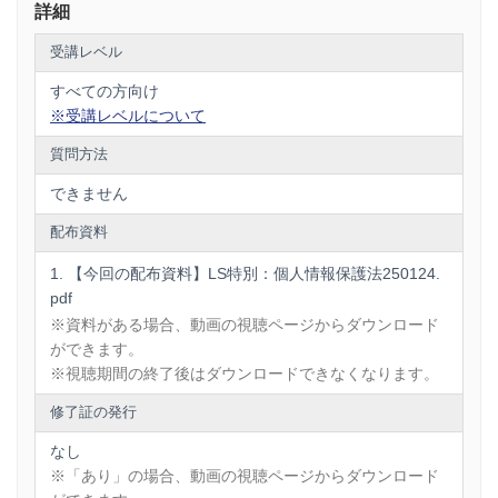
質的な意義をご紹介します。「個人の権利利益の保護」を軸
詳細
に、私たちにできる具体的な取り組みについて解説します。
従業員の方々と共に、個人の権利を守る意識を醸成しなが
受講レベル
ら、実践できる「個人情報の適切な取扱い」のポイントをお
伝えします。
すべての方向け
※受講レベルについて
また、生成AIを活用することで、個人情報保護委員会のガイ
ドラインに沿った規程作成を効率的に行う方法をご紹介。こ
質問方法
れにより生まれた時間を、個人の権利を守るための本質的な
取り組みにより多く振り向けることができます。実際の画面
できません
をご覧いただきながら、分かりやすく解説いたします。
配布資料
アンケート回答者特典として、以下の実践的なツールをご用
【今回の配布資料】LS特別：個人情報保護法250124.
意しています。
pdf
① 生成AI作成＆岩﨑監修の簡易版個人情報保護規程
※資料がある場合、動画の視聴ページからダウンロード
② 岩﨑がセミナーで使ったパワポSlide
ができます。
※視聴期間の終了後はダウンロードできなくなります。
③ 各種規程作成プロンプト集
修了証の発行
④ 個人情報の取扱状況の確認シート
経営資源の限られた中小企業だからこそ、一人ひとりが「個
なし
人情報は個人の権利である」という認識を持ち、その保護に
※「あり」の場合、動画の視聴ページからダウンロード
取り組むことが重要です。このセミナーを通じて、顧問先の