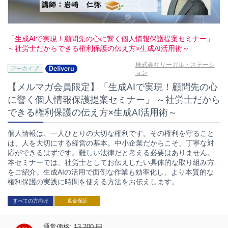
「生成AIで実現！顧問先の心に響く個人情報保護提案セミナー」
～社労士だからできる権利保護の伝え方×生成AI活用術～
株式会社リーガル・ステーシ
ョン
【メルマガ会員限定】「生成AIで実現！顧問先の心
に響く個人情報保護提案セミナー」 ～社労士だから
できる権利保護の伝え方×生成AI活用術～
個人情報は、一人ひとりの大切な権利です。その権利を守ること
は、人を大切にする経営の基本。中小企業だからこそ、丁寧な対
応ができるはずです。難しい法律だと考える必要はありません。
本セミナーでは、社労士としてお伝えしたい具体的な取り組み方
をご紹介。生成AIの活用で面倒な作業も効率化し、より本質的な
権利保護の実践に時間を使える方法をお伝えします。
すべての方向け
返金保証
通常価格:
13,200
円