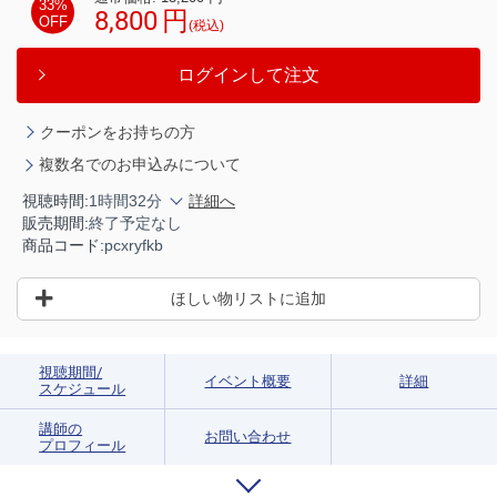
33%
8,800
円
OFF
(税込)
ログインして注文
クーポンをお持ちの方
複数名でのお申込みについて
視聴時間:
1時間32分
詳細へ
販売期間:
終了予定なし
商品コード:
pcxryfkb
ほしい物リストに追加
視聴期間/
イベント概要
詳細
スケジュール
講師の
お問い合わせ
プロフィール