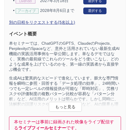
•
2027年3月18日
選択する
•
2028年8月6日まで
選択する
別の日程をリクエストする(5名以上)
イベント概要
本セミナーでは、ChatGPTのGPTS、ClaudeのProjects、
PerplexityのSpaceなど、意外と活用されていない最新生成AI
機能の実践活用事例を一挙公開します。単なるデモではな
く、実務の最前線でこれらのツールをどう使いこなし、どの
ような成果を上げているのかを、第一線の実践者から直接学
ぶ機会です。
生成AIは驚異的なスピードで進化しています。膨大な専門情
報を瞬時に参照・回答する「データ処理の効率」、24時間い
つでも一定レベルの情報提供が可能な「即時対応」、労務リ
スクや評価制度の複数パターン比較が容易な「パターン分
析」など、AI活用のメリットは明らかです。しかし同時に、
法解釈の誤謬リスクや責任所在の曖昧さなど、AIの限界も理
解しておく必要があります。
本会議では、社労士領域に特化したAI活用だけでなく、異業
本セミナーは事前に録画された映像をライブ配信す
種における先進的な事例も交えながら、「プロンプトエンジ
る
ライブフィールセミナー
です。
ニアリング」「データ分析能力」といった新たに求められる