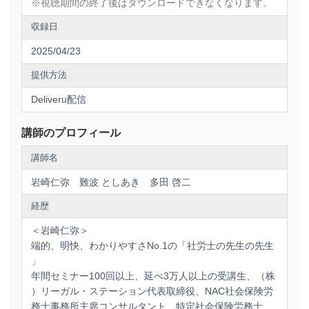
※視聴期間の終了後はダウンロードできなくなります。
収録日
2025/04/23
提供方法
Deliveru配信
講師のプロフィール
講師名
岩崎仁弥 難波 としあき 多田 啓二
経歴
＜岩崎仁弥＞
端的、明快、わかりやすさNo.1の「社労士の先生の先生
」
年間セミナー100回以上、延べ3万人以上の受講生、（株
）リーガル・ステーション代表取締役、NAC社会保険労
務士事務所主席コンサルタント、特定社会保険労務士、