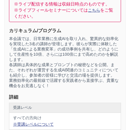
スキルと、AI時代に輝きを増す「専門的知見」「カスタマイ
※ライブ配信する情報は収録日時点のものです。
ズ提案」「信頼関係構築」といった人間ならではの価値を最
※ライブフィールセミナーについては
をご覧
こちら
大化する方法を探ります。
ください。
3アカデミー主宰の岩崎仁弥がファシリテーターを務め、参加
者も交えた双方向のディスカッションを展開。定型業務から
カリキュラム/プログラム
解放された専門家が「人と組織の成長」により多くの時間を
本会議では、日常業務に生成AIを取り入れ、驚異的な効率化
費やせる未来像を共に描きます。テクノロジーと人間性の調
を実現した3名の講師が登壇します。彼らが実際に体験した
和を実現し、業界の二極化を乗り越えるための新たな専門家
「生成AIによる業務変革」の成功事例を共有し、どのように
像を、多様な視点から探求する場です。
して生産性を10倍、さらには100倍にまで高めたのかを解説
します。
各講師は具体的な成果とプロンプトの秘密などを公開。ま
た、それぞれが運営する生成AI関連のコミュニティについて
も紹介し、参加者の皆様に学びと交流の場を提供します。
業務効率化の最前線で活躍する実践者から直接学ぶ、貴重な
機会をお見逃しなく！
詳細
受講レベル
すべての方向け
※受講レベルについて