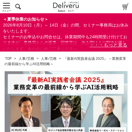
メニュー
＜夏季休業のお知らせ＞
2026年8月10日（月）～ 14日（金）の間、セミナー事務局はお休み
をいたします。
セミナーのお申込やお問合せは、休業期間中も24時間受け付けてお
りますが、事務局からの返事・回答等は、休み明けより順次お返し
いたします。あらかじめご了承ください。
なお、視聴期間内のセミナーについては、通常通りご視聴を頂く事
TOP
>
人事/労務
>
人事/労務
>
『最新AI実践者会議 2025』 ～業務変革
ができます。
の最前線から学ぶAI活用戦略～