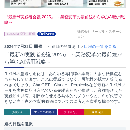
『最新AI実践者会議 2025』 ～業務変革の最前線から学ぶAI活用戦
略～
株式会社リーガル・ステーシ
ョン
2026年7月23日 開催
＜別日の開催あり＞
日程の一覧を見る
『最新AI実践者会議 2025』 ～業務変革の最前線か
ら学ぶAI活用戦略～
生成AIの急速な進化は、あらゆる専門職の業務に大きな転換点を
もたらしています。これは脅威ではなく、可能性の拡大と捉える
べきでしょう。ChatGPT、Claude、Perplexityなど最新の生成AIツ
ールを実務に取り入れている先駆者たちが集結し、業種を超えた
実践知を共有。明日から使える具体的なノウハウと、AIが代替で
きない専門家の本質的価値について共に考える貴重な機会です。
質問OK
すべての方向け
別日程あり
返金保証
別の日程を選択