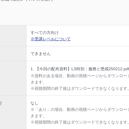
de 3.5 sonnet）を使用した規定作成のデモンストレーション
た規定への見直しの自動化の実現
で得られるもの＞
く具体的なリスク回避の手法
すべての方向け
ず必要な法的要件の理解
※受講レベルについて
わりやすい規定文の作成ノウハウ
できません
い懲戒処分の運用手順
活用した業務効率化の具体的方法
【今回の配布資料】LS特別：服務と懲戒250212.pd
※資料がある場合、動画の視聴ページからダウンロー
作成・改定に携わる社会保険労務士
きます。
※視聴期間の終了後はダウンロードできなくなります
当者 ・経営者、管理職の方々
アンケート回答者へ）
行
なし
規定・懲戒規定のひな形を提供
※「あり」の場合、動画の視聴ページからダウンロー
きます。
しのためのチェックリスト付き
※視聴期間の終了後はダウンロードできなくなります
討時の判断フローチャート付き