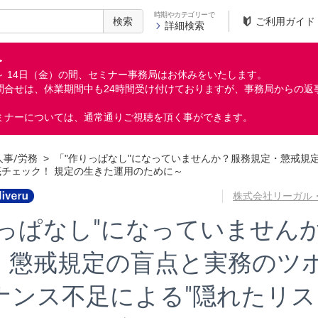
時期やカテゴリーで
検索
ご利用ガイド
詳細検索
＞
月）～ 14日（金）の間、セミナー事務局はお休みをいたします。
問合せは、休業期間中も24時間受け付けておりますが、事務局からの返
ミナーについては、通常通りご視聴を頂く事ができます。
人事/労務
>
「"作りっぱなし"になっていませんか？服務規定・懲戒規
底チェック！ 規定の生きた運用のために～
株式会社リーガル
りっぱなし"になっていません
・懲戒規定の盲点と実務のツボ
ナンス不足による"隠れたリス