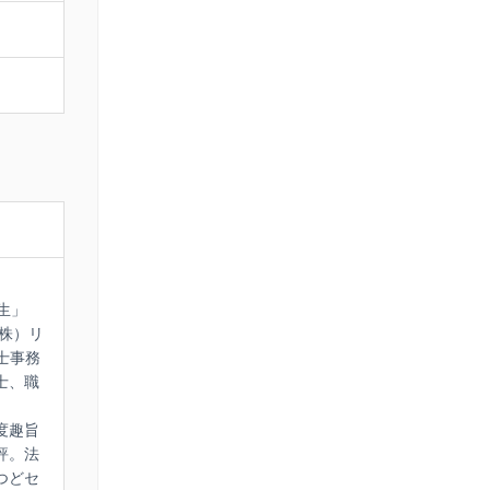
即した実
ミナーで
生」
（株）リ
士事務
士、職
度趣旨
評。法
つどセ