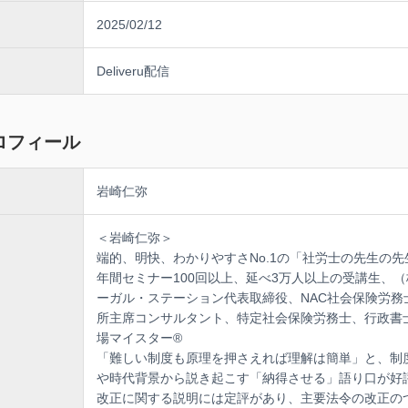
大丈夫だった」が通用しない時代の労務リスク管理。中小企業の実情に
2025/02/12
作成・運用のノウハウを、具体的な事例とともに70分で学べる実践的セ
Deliveru配信
ロフィール
岩崎仁弥
＜岩崎仁弥＞
端的、明快、わかりやすさNo.1の「社労士の先生の先
年間セミナー100回以上、延べ3万人以上の受講生、
ーガル・ステーション代表取締役、NAC社会保険労務
所主席コンサルタント、特定社会保険労務士、行政書
場マイスター®
「難しい制度も原理を押さえれば理解は簡単」と、制
や時代背景から説き起こす「納得させる」語り口が好
改正に関する説明には定評があり、主要法令の改正の