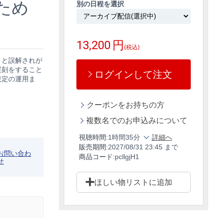
ため
別の日程を選択
13,200
円
(税込)
」と誤解されが
遅刻をすること
ログインして注文
規定の運用ま
クーポンをお持ちの方
複数名でのお申込みについて
視聴時間:
1時間35分
詳細へ
販売期間:
2027/08/31 23:45 まで
お問い合わ
商品コード:
pcllgjH1
せ
ほしい物リストに追加