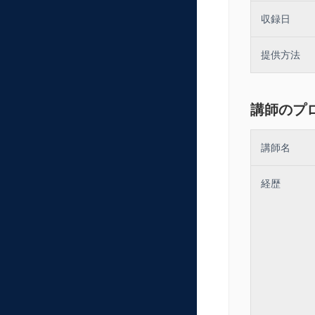
「これまでは
収録日
践的な規定の
す。
提供方法
講師のプ
講師名
経歴