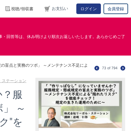
お支払い
視聴/領収書
ログイン
会員登録
事・回答等は、休み明けより順次お返しいたします。あらかじめご了
定の盲点と実務のツボ」 ～メンテナンス不足によ
73
of
794
・ステーション
か？服
」 ～
ク"を