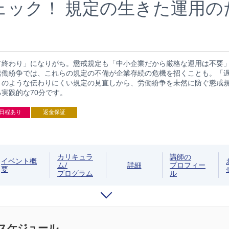
ェック！ 規定の生きた運用の
て終わり」になりがち。懲戒規定も「中小企業だから厳格な運用は不要
労働紛争では、これらの規定の不備が企業存続の危機を招くことも。「
」のような伝わりにくい規定の見直しから、労働紛争を未然に防ぐ懲戒
実践的な70分です。
日程あり
返金保証
カリキュラ
講師の
イベント概
ム/
詳細
プロフィー
要
プログラム
ル
/スケジュール