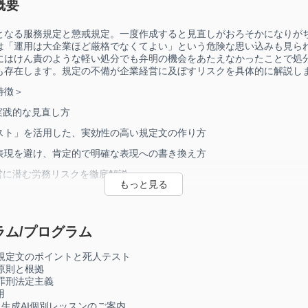
概要
となる服務規定と懲戒規定。一度作成すると見直しがおろそかになりが
は「運用は大企業ほど厳格でなくてよい」という危険な思い込みも見ら
にはけん責のような軽い処分でも弁明の機会をあたえなかったことで処
も存在します。規定の不備が企業経営に及ぼすリスクを具体的に解説し
特徴＞
実践的な見直し方
ト」を活用した、実効性の高い規定文の作り方
現を避け、肯定的で明確な表現への書き換え方
経営に潜む労務リスクを徹底解説
有の「人情論」が裁判で通用しない実態
懲戒処分の違い
ラム/プログラム
適切な運用手順
重要性と具体的な実践方法
の規定文のポイントと死人テスト
の原則と根拠
適切な作成・保管の実務
と罪刑法定主義
用
代の規定整備と運用
ミ・生成AI個別レッスンのご案内