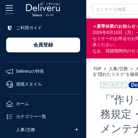
メニュー
＜夏季休業のお知らせ
ご利用ガイド
2026年8月10日（
特長
セミナーのお申込やお
会員登録
承ください。
なお、視聴期間内のセ
視聴
スタイル
TOP
>
人事/労務
>
Deliveruの特長
る"隠れたリスク"を徹
ホーム
視聴スタイル
「"作
カテゴリ
ホーム
務規定
セミナー
カテゴリー一覧
番号検索
メンテ
人事/労務