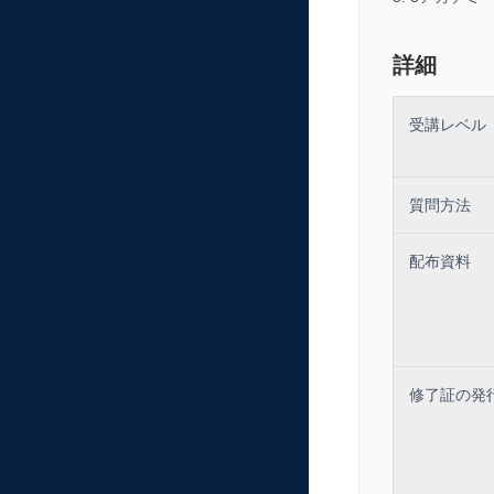
・AI（Clau
・時代に即し
詳細
＜本セミナー
・判例に基づ
受講レベル
・規模を問わ
・従業員に伝
質問方法
・実効性の高
・AI技術を
配布資料
＜対象者＞
・就業規則の
・人事労務担
※受講特典（
修了証の発
・モデル服務
・規定文見直
・懲戒処分検