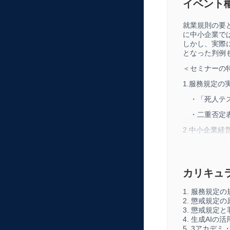
イベント
就業規則の要
に中小企業で
しかし、実際
となった判例
＜セミナーの
1.服務規定の
・「死人テス
・二重否定表
2.中小企業
・中小企業特
・口頭注意と
カリキュ
3.懲戒処分の
・手続主義の
1. 服務規定
2. 懲戒規定
・証拠書類の
3. 懲戒規定
4. 生成AIの活
4.デジタル時
5. 3アカデ