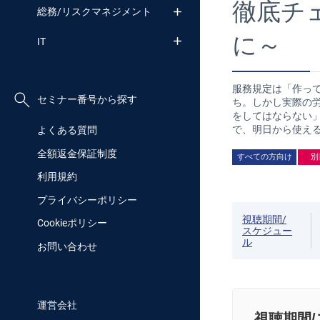
徹底チ
総務/リスクマネジメント
に～
IT
服務規定は「作っ
セミナー番号から探す
ち。しかし実際の
をしてはならない
で、明日から使える
よくある質問
全額返金保証制度
すべての方向け
別
利用規約
プライバシーポリシー
視聴期間/
Cookieポリシー
スケジュー
ル
お問い合わせ
運営会社
視聴期間