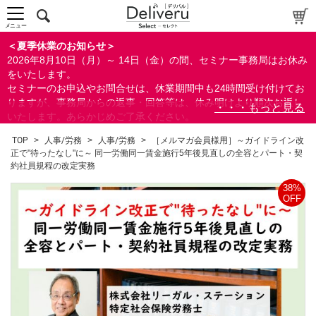
メニュー
＜夏季休業のお知らせ＞
2026年8月10日（月）～ 14日（金）の間、セミナー事務局はお休み
をいたします。
セミナーのお申込やお問合せは、休業期間中も24時間受け付けてお
りますが、事務局からの返事・回答等は、休み明けより順次お返し
いたします。あらかじめご了承ください。
なお、視聴期間内のセミナーについては、通常通りご視聴を頂く事
TOP
>
人事/労務
>
人事/労務
>
［メルマガ会員様用］～ガイドライン改
ができます。
正で"待ったなし"に～ 同一労働同一賃金施行5年後見直しの全容とパート・契
約社員規程の改定実務
38%
OFF