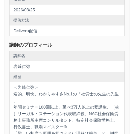
す。
2026/03/25
4. 「法の隙間」を埋める無期転換社員への適用拡大
提供方法
今回の改正のもう一つの大きな柱が、ガイドラインへの「第6
Deliveru配信
章」の新設です。これまでパート・有期雇用労働法の直接の
適用外であった「無期雇用フルタイム労働者（無期転換社
員）」に対し、労働契約法第3条第2項（均衡考慮）に基づ
講師のプロフィール
き、本ガイドラインの趣旨を考慮すべきことが明記されまし
た。 これにより、5年ルールで無期化した社員との待遇差に
講師名
ついても、「正社員と同じ仕事なのに待遇が違う」という不
満に対し、法的な基準に則った説明責任が生じることになり
岩﨑仁弥
ます。
経歴
＜岩崎仁弥＞
5. 義務化される「説明請求権」の教示と防衛ラインの構築
端的、明快、わかりやすさNo.1の「社労士の先生の先生
現場の大きな変化として、「説明義務の強化」が挙げられま
」
す。労働条件通知書への「事業主に待遇差の内容や理由につ
年間セミナー100回以上、延べ3万人以上の受講生、（株
いて説明を求めることができる旨」の追記が義務化されま
）リーガル・ステーション代表取締役、NAC社会保険労
す。労働者が自身の権利を知り、行使しやすい環境が整う
中、企業は「求められてから慌てる」のではなく、あらかじ
務士事務所主席コンサルタント、特定社会保険労務士、
め「納得感の高い説明ロジック」を用意し、それを証拠化し
行政書士、職場マイスター®
ておく「能動的な防衛策」が不可欠です。
「難しい制度も原理を押さえれば理解は簡単」と、制度