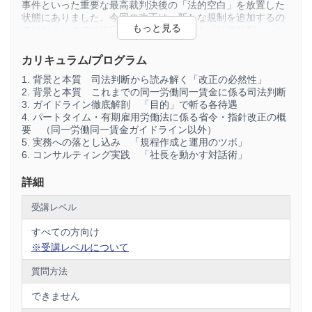
事件といった重要な最高裁判決後の「法的空白」を放置した
状態にありました。今回の改正は、新たな規制を追加するの
ではなく、すでに確定している判例法理を「行政解釈」へと
即座に反映させ、企業への指導根拠とするための「不可避な
アップデート」です。もはや「法律が変わってから対応すれ
カリキュラム/プログラム
ばいい」という猶予はありません。改正ガイドラインは、今
1. 背景と本質 司法判断から読み解く「改正の必然性」
そこにある法的リスクを可視化したものに他ならないからで
2. 背景と本質 これまでの同一労働同一賃金に係る司法判断
す。
3. ガイドライン徹底解剖 「目的」で斬る各待遇
4. パートタイム・有期雇用労働法に係る省令・指針改正の概
要 （同一労働同一賃金ガイドライン以外）
2. 「正社員人材確保論」の終焉と「性質・目的」への原点回
5. 実務への落とし込み 「規程作成と運用のツボ」
帰
6. コンサルティング実践 「社長を動かす対話術」
多くの企業が待遇差の理由としてきた「正社員は転勤や異動
の可能性があるから」「将来の幹部候補だから」といった、
詳細
いわゆる「正社員人材確保論」は、今回の改正でその万能性
を失います。改正案では、「人材確保・定着の目的のみをも
受講レベル
って、直ちに待遇差が不合理でないとは認められない」こと
が明記されました。
すべての方向け
※受講レベルについて
今後は、属性（Status）ではなく、個々の手当の「目的
（Purpose）」が問われます。
質問方法
・家族手当： 目的が「生活保障」であれば、継続勤務が見込
できません
まれるパート社員にも同様のニーズがあるはずです。