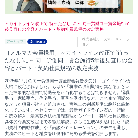
～ガイドライン改正で"待ったなし"に～ 同一労働同一賃金施行5年
後見直しの全容とパート・契約社員規程の改定実務
株式会社リーガル・ステーシ
ョン
［メルマガ会員様用］～ガイドライン改正で"待っ
たなし"に～ 同一労働同一賃金施行5年後見直しの全
容とパート・契約社員規程の改定実務
2025年12月の同一労働同一賃金部会報告を受け、ガイドラインが
大幅に改定されました。もはや「将来の役割期待が異なる」とい
った抽象的な理由で待遇差を正当化することはできません。退職
手当、家族手当、住宅手当、夏季冬季休暇など、これまで明記の
なかった項目が続々と追加され、実務上の判断基準は劇的に厳格
化しています。本セミナーでは、最新ガイドライン案の「行間」
を読み解き、最高裁判決の射程整理からパート・契約社員規程の
具体的な条文改定までを徹底解説。さらに生成AIを活用した「説
明資料の自動作成」や「面談シミュレーション」のデモを通じ、
実務のスピードと精度を圧倒的に高める手法を公開します。