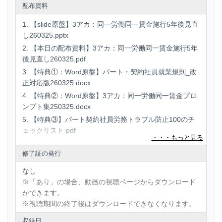
・住宅手当： 規程上の「転勤の可能性」ではなく、過去の
配布資料
「運用実態」に基づき、実際に転勤を命じられていない正社
員にのみ支給することは不合理と判定されるリスクが高まり
【slide原盤】3アカ：同一労働同一賃金施行5年後見直
ます。 このように、全手当について「なぜ支給するのか」と
し260325.pptx
いうロジックを再構築し、客観的実態に照らして説明できな
【本日の配布資料】3アカ：同一労働同一賃金施行5年
ければなりません。
後見直し260325.pdf
【特典①：Word原盤】パート・契約社員就業規則_改
3. 「聖域」の崩壊――賞与・退職手当・福利厚生の激変ポイ
正対応版260325.docx
ント
【特典②：Word原盤】3アカ：同一労働同一賃金プロ
これまで多くの企業で「正社員だけの特権」として守られて
ンプト集250325.docx
きた賞与や退職金も、もはや聖域ではありません。
【特典③】パート契約社員労務トラブル防止100のチ
・賞与・退職金： 支給目的に「労務対価の後払い」や「功労
ェックリスト.pdf
報償」が含まれる場合、非正規社員にも均衡のとれた支給が
求められます。代替措置（基本給への上乗せ等）がない中で
【特典④-2：PowerPoint原盤】顧問先への説明スライ
の一律不支給は、不合理とされる可能性が極めて高くなって
修了証の発行
ド.pptx
います。
【特典④：PowerPoint原盤】顧問先への説明スライド.
なし
・休暇制度： 夏季休暇、冬季休暇、年末年始休暇などは、全
pptx
※「あり」の場合、動画の視聴ページからダウンロード
従業員のリフレッシュという性質上、繁忙期限定の短期雇用
※資料がある場合、動画の視聴ページからダウンロード
ができます。
でない限り、同一の付与が必要です。
ができます。
※視聴期間の終了後はダウンロードできなくなります。
・病気休職： 長期雇用が前提となる場合、休職期間中の給与
※視聴期間の終了後はダウンロードできなくなります。
保障についても正社員との同一性が求められるようになりま
収録日