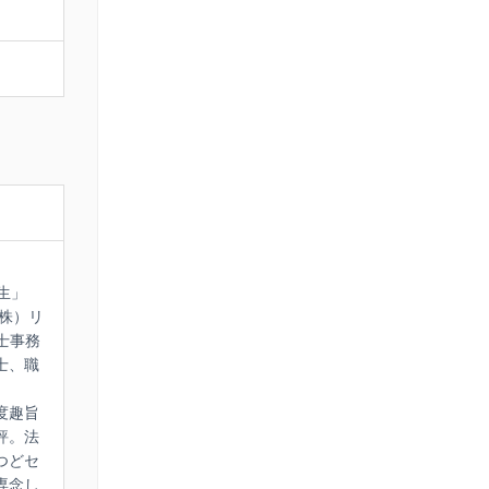
生」
（株）リ
士事務
士、職
度趣旨
評。法
つどセ
専念し