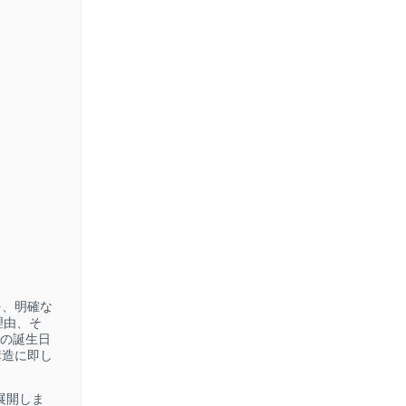
を、明確な
理由、そ
歳の誕生日
構造に即し
展開しま