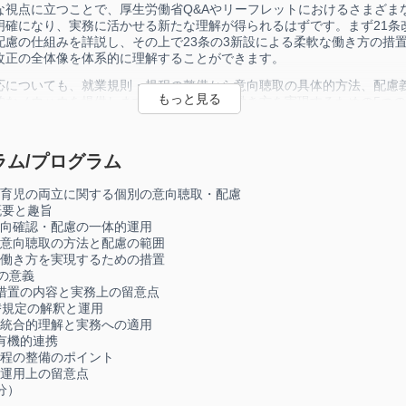
な視点に立つことで、厚生労働省Q&Aやリーフレットにおけるさまざま
明確になり、実務に活かせる新たな理解が得られるはずです。まず21条
配慮の仕組みを詳説し、その上で23条の3新設による柔軟な働き方の措
改正の全体像を体系的に理解することができます。
応についても、就業規則・規程の整備から意向聴取の具体的方法、配慮
的なノウハウを提供します。特に、柔軟な働き方を実現するための5つ
義務の連携について、具体的な事例を交えながら解説します。企業の制
トする社会保険労務士として必要な知識とスキルを、90分で徹底的に習
います。
ラム/プログラム
通じて、改正法の複雑な構造の「なぜ」が明らかとなり、制度の本質的
対応が可能となります。企業からの相談に自信を持って対応できる確か
と育児の両立に関する個別の意向聴取・配慮
とができます。
概要と趣旨
意向確認・配慮の一体的運用
る意向聴取の方法と配慮の範囲
な働き方を実現するための措置
設の意義
的措置の内容と実務上の留意点
替規定の解釈と運用
の統合的理解と実務への適用
有機的連携
規程の整備のポイント
る運用上の留意点
分）