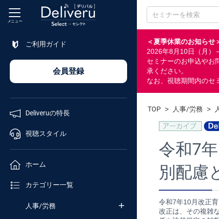
メニュー
＜夏季休業のお知らせ
ご利用ガイド
2026年8月10日（
特長
セミナーのお申込やお
会員登録
承ください。
なお、視聴期間内のセ
視聴
スタイル
TOP
>
人事/労務
>
Deliveruの特長
ホーム
視聴スタイル
令和7
カテゴリ
ホーム
別配慮
セミナー
カテゴリー一覧
番号検索
令和7年10月改正
人事/労務
改正は、その複雑な