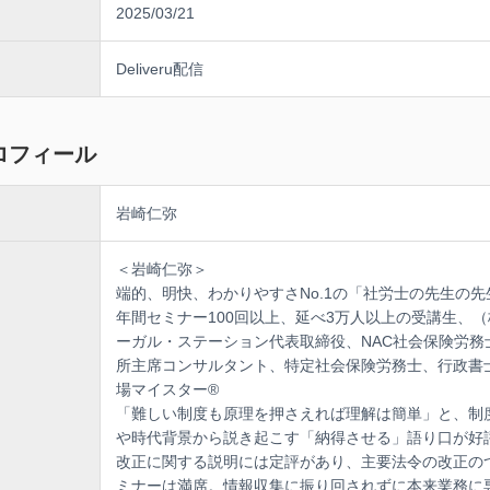
2025/03/21
Deliveru配信
ロフィール
岩崎仁弥
＜岩崎仁弥＞
端的、明快、わかりやすさNo.1の「社労士の先生の先
年間セミナー100回以上、延べ3万人以上の受講生、
ーガル・ステーション代表取締役、NAC社会保険労務
所主席コンサルタント、特定社会保険労務士、行政書
場マイスター®
「難しい制度も原理を押さえれば理解は簡単」と、制
や時代背景から説き起こす「納得させる」語り口が好
改正に関する説明には定評があり、主要法令の改正の
ミナーは満席。情報収集に振り回されずに本来業務に