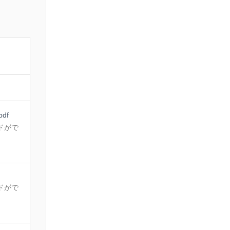
df
ドがで
。
ドがで
。