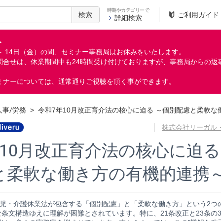
時期やカテゴリーで
検索
ご利用ガイド
詳細検索
＞
月）～ 14日（金）の間、セミナー事務局はお休みをいたします。
問合せは、休業期間中も24時間受け付けておりますが、事務局からの返
ミナーについては、通常通りご視聴を頂く事ができます。
人事/労務
>
令和7年10月改正育介法の核心に迫る ～個別配慮と柔軟
株式会社リーガル
年10月改正育介法の核心に迫る
と柔軟な働き方の有機的連携
育児・介護休業法が包含する「個別配慮」と「柔軟な働き方」という2つ
条文構造ゆえに理解が困難とされています。特に、21条改正と23条の