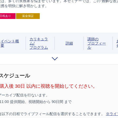
は、多くの実務家を悩ませています。本セミナーでは、この"難解な改
連携を明快に解き明かします。
日程あり
返金保証
カリキュラ
講師の
イベント概
ム/
詳細
プロフィー
要
プログラム
ル
/スケジュール
購入後 30日 以内に視聴を開始してください。
アーカイブ配信を行ないます。
1 11:00 提供開始、
視聴開始から 90日間 まで
は以下の日程でライブフィール配信を選択することもできます。
※ライ