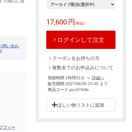
正"の核心に迫
17,600
円
(税込)
ログインして注文
お問い合わ
せ
クーポンをお持ちの方
複数名でのお申込みについて
視聴時間:
1時間31分
詳細へ
販売期間:
2027/06/30 23:45 まで
商品コード:
pccX7AAb
ほしい物リストに追加
ブフィー