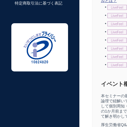
ルとは？
特定商取引法に基づく表記
•
•
•
•
•
•
•
•
イベント
本セミナーの
論理で紐解い
して個別周知
の1か月前ま
て解き明かし
厚生労働省Q