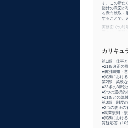
す。この新た
指針の意図が
る意向聴取・
することで、
実務面での対
囲まで、実践
置と個別配慮
運用をサポー
内容となって
カリキュ
本セミナーを
基づいた実務
第1部：仕事
身につけるこ
●21条改正の
●個別周知・
●実務におけ
第2部：柔軟
●23条の3新
●5つの選択
●21条との読
第3部：制度
●2つの改正の
●就業規則・
●実務におけ
質疑応答（10