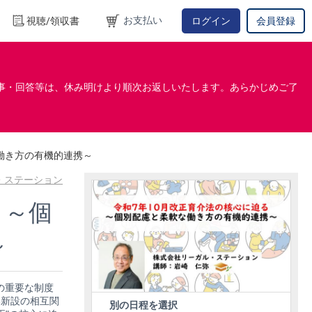
お支払い
視聴/領収書
ログイン
会員登録
事・回答等は、休み明けより順次お返しいたします。あらかじめご了
な働き方の有機的連携～
・ステーション
 ～個
～
の重要な制度
3新設の相互関
別の日程を選択