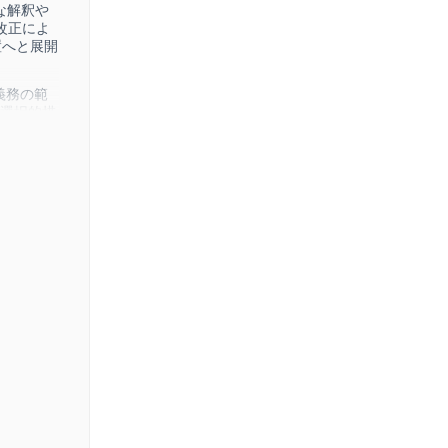
な解釈や
改正によ
置へと展開
義務の範
の選択的措
度設計・
得できる
な理解に
な知識を