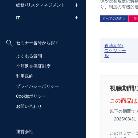
係や読替規定の解釈
総務/リスクマネジメント
り、制度の有機的
IT
すべての方向け
別
セミナー番号から探す
視聴期間/
スケジュー
ル
よくある質問
全額返金保証制度
利用規約
プライバシーポリシー
視聴期間
Cookieポリシー
この商品は
お問い合わせ
以下の期間で
2025/03/3
運営会社
このセミナー