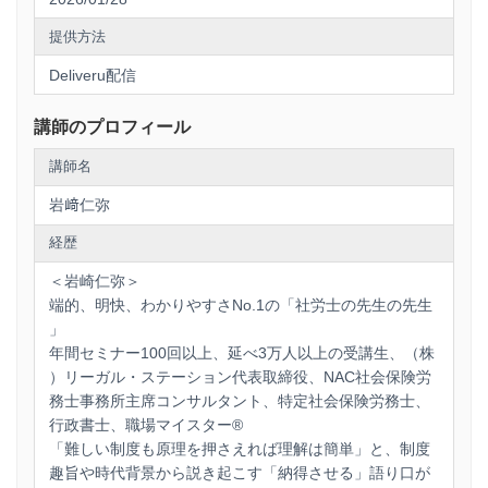
5. 【特別ワーク】生成AI×モデル条文による「超」効率化作
成術 本講座の最大の目玉は、生成AIを活用した規程作成ワー
提供方法
クです。書籍に掲載された信頼性の高い「モデル条文」をベ
ースに、AIに指示（プロンプト）を与えることで、自社の実
Deliveru配信
情に合わせた条文案を瞬時に作成・修正するテクニックを実
演・体験していただきます。「ゼロから考える」時間を削減
し、専門家としての「判断」に注力する。生産性を100倍に
講師のプロフィール
する次世代の業務スタイルをご体感ください。
講師名
※ワークは主に2月25日（水）に開催するパートⅡで行いま
す。
岩﨑仁弥
経歴
単なる知識の習得ではなく、「明日から使える規程」を持ち
帰っていただくための実践型セミナーです。経営者、人事労
＜岩崎仁弥＞
務担当者、そして企業の規程整備を支援する社労士の先生方
端的、明快、わかりやすさNo.1の「社労士の先生の先生
のご参加をお待ちしております。
」
＜特典＞
年間セミナー100回以上、延べ3万人以上の受講生、（株
）リーガル・ステーション代表取締役、NAC社会保険労
セミナー参加者には次の特典があります。
務士事務所主席コンサルタント、特定社会保険労務士、
・講師が用いたPowerPointスライドの提供
行政書士、職場マイスター®
「難しい制度も原理を押さえれば理解は簡単」と、制度
趣旨や時代背景から説き起こす「納得させる」語り口が