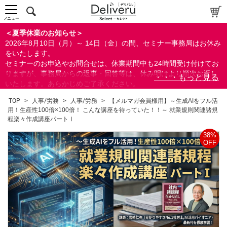
メニュー
＜夏季休業のお知らせ＞
2026年8月10日（月）～ 14日（金）の間、セミナー事務局はお休み
をいたします。
セミナーのお申込やお問合せは、休業期間中も24時間受け付けてお
りますが、事務局からの返事・回答等は、休み明けより順次お返し
いたします。あらかじめご了承ください。
なお、視聴期間内のセミナーについては、通常通りご視聴を頂く事
TOP
>
人事/労務
>
人事/労務
>
【メルマガ会員様用】～生成AIをフル活
ができます。
用！生産性100倍×100倍！ こんな講座を待っていた！！～ 就業規則関連諸規
程楽々作成講座パートⅠ
38%
OFF