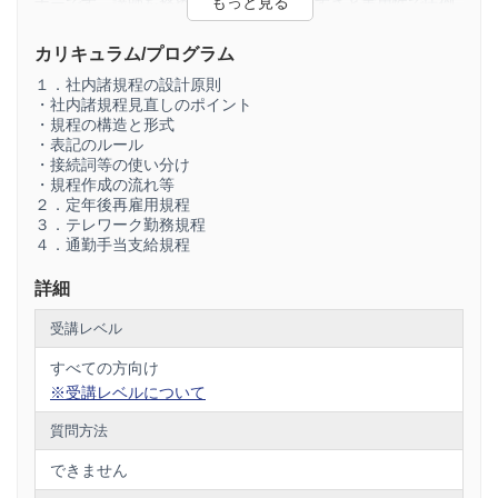
ナーです。講師を務めるのは、分かりやすさと実用性で圧倒
的な支持を得る社会保険労務士・岩崎仁弥。「リスク回避型
就業規則」の提唱者であり、AI活用のパイオニアでもある講
カリキュラム/プログラム
師が、単なる条文解説にとどまらず、運用の勘所から最新の
作成テクニックまでを余すところなく公開します。
１．社内諸規程の設計原則
・社内諸規程見直しのポイント
・規程の構造と形式
・表記のルール
【本講座のポイント】
・接続詞等の使い分け
1. 社内諸規程の設計原則と「公用文作成の考え方」 規程はた
・規程作成の流れ等
だ作ればよいというものではありません。組織の軸を定め、
２．定年後再雇用規程
読み手に正しく伝わるものでなければ意味がありません。本
３．テレワーク勤務規程
講座では、規程の体系（レベル分け・グループ分け）の整理
４．通勤手当支給規程
方法から、条・項・号の正しい使い方、そして令和4年に内閣
から示された新しい「公用文作成の考え方」に基づく表記ル
詳細
ールまで、プロフェッショナルとして知っておくべき作成の
基礎を徹底解説します。曖昧な表現を排除し、法的効力を盤
受講レベル
石にするための「立法技術」を学びます。
すべての方向け
※受講レベルについて
2. 【重要】2025年4月対応「定年後再雇用規程」の急所 2025
年（令和7年）4月1日をもって、高年齢者雇用安定法の経過
質問方法
措置が完全に終了します。これにより、労使協定による対象
者限定基準は廃止され、原則として希望者全員の65歳までの
できません
雇用確保が完全義務化されます。本講座では、この法改正に