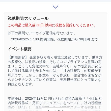
視聴期間/スケジュール
この商品は購入後 30日 以内に視聴を開始してください。
以下の期間でアーカイブ配信を行ないます。
2026/02/25 17:00 提供開始、
視聴開始から 90日間 まで
イベント概要
【開催趣旨】 企業を取り巻く環境は激変しています。働き方
の多様化、法改正の頻発、そしてコンプライアンス意識の高
まり。こうした変化の中で、会社を守り、かつ従業員が安心
して働ける環境を作るためには、「社内諸規程」の整備が不
可欠です。しかし、条文を一から作成し、整合性を保ちなが
らメンテナンスしていく作業は、実務担当者にとって膨大な
負担となります。
本講座は、2025年12月に刊行された待望の最新刊『4訂版 社
内諸規程作成・見直しマニュアル』をベースに、社内規程整
備の「鉄則」と「最新実務」を一日でマスターする特別セミ