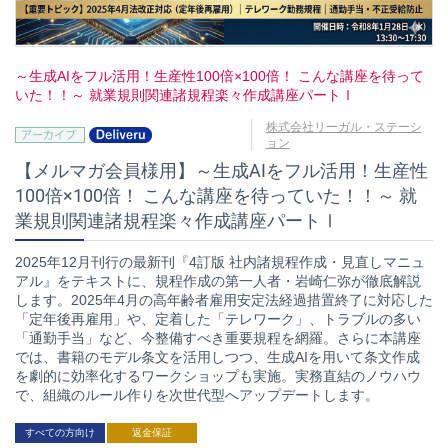
～生成AIをフル活用！生産性100倍×100倍！ こんな講座を待って
いた！！～ 就業規則関連諸規程楽々作成講座パートⅠ
株式会社リーガル・ステーシ
ョン
【メルマガ会員様用】～生成AIをフル活用！生産性
100倍×100倍！ こんな講座を待っていた！！～ 就
業規則関連諸規程楽々作成講座パートⅠ
2025年12月刊行の最新刊『4訂版 社内諸規程作成・見直しマニュ
アル』をテキストに、規程作成の第一人者・岩崎仁弥が徹底解説
します。2025年4月の高年齢者雇用安定法経過措置終了に対応した
「定年後再雇用」や、定着した「テレワーク」、トラブルの多い
「通勤手当」など、今整備すべき重要規程を網羅。さらに本講座
では、書籍のモデル条文を活用しつつ、生成AIを用いて条文作成
を劇的に効率化するワークショップも実施。実務直結のノウハウ
で、組織のルール作りを次世代型へアップデートします。
すべての方向け
返金保証