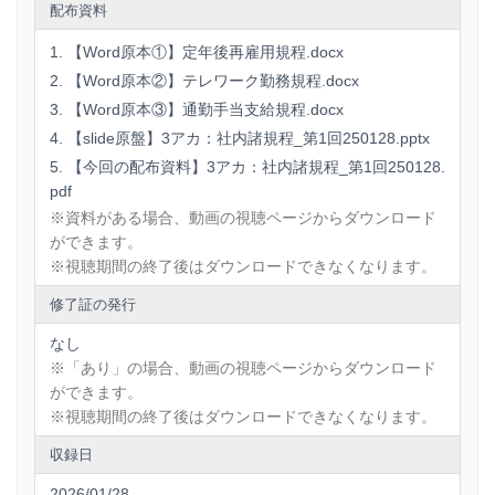
対応した規程見直しのポイントを解説。同一労働同一賃金へ
配布資料
の対応、職務に応じた処遇設定（脱・年功序列）、無期転換
ルールの特例（第二種計画認定）の活用など、企業が直面す
【Word原本①】定年後再雇用規程.docx
る課題に対する具体的な条文設計を提示します。
【Word原本②】テレワーク勤務規程.docx
【Word原本③】通勤手当支給規程.docx
3. トラブルを未然に防ぐ「テレワーク勤務規程」 コロナ禍を
【slide原盤】3アカ：社内諸規程_第1回250128.pptx
経て定着したテレワークですが、労務管理上の課題は山積し
【今回の配布資料】3アカ：社内諸規程_第1回250128.
ています。在宅勤務時の費用負担（通信費・光熱費）、労働
pdf
時間の管理（中抜け時間の処理）、情報セキュリティ対策、
そしてテレワーク・ハラスメントの防止。これらを曖昧にし
※資料がある場合、動画の視聴ページからダウンロード
たまま運用を続けることは大きなリスクです。本講座では、
ができます。
最新のガイドラインと実務例に基づき、会社と従業員双方が
※視聴期間の終了後はダウンロードできなくなります。
納得できるルールの落としどころを解説します。
修了証の発行
4. 不正受給を許さない「通勤手当支給規程」 「通勤手当」は
なし
賃金なのか実費弁償なのか。この法的性質の違いが、課税関
※「あり」の場合、動画の視聴ページからダウンロード
係や懲戒処分の有効性に大きく影響します。虚偽の経路申請
ができます。
や、転居後の届出漏れによる不正受給トラブルなどの裁判例
を紐解きながら、リスクを排除するための規定整備と運用方
※視聴期間の終了後はダウンロードできなくなります。
法を学びます。
収録日
2026/01/28