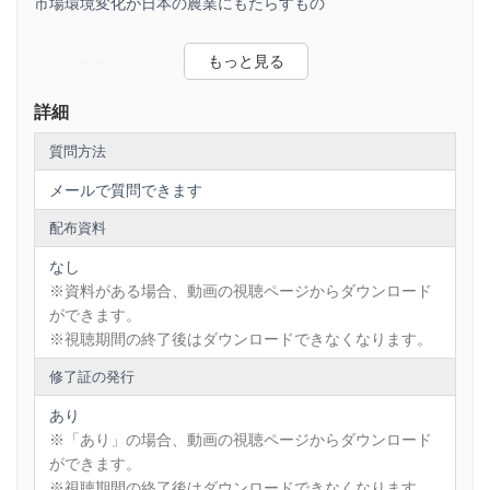
市場環境変化が日本の農業にもたらすもの
1.日本農業の現状～営農主体の変化～
2.日本農業の将来展望
詳細
（1）日本の食マーケットの変化に合わせた農業へ
質問方法
（2）アグリビジネス上求められるグローバルGAP
メールで質問できます
（3）変化する都市農業の将来（生産緑地2022年問題）
配布資料
3.市場変化を踏まえた今後のアグリビジネス
なし
※資料がある場合、動画の視聴ページからダウンロード
講師：矢野経済研究所 フードサイエンスユニット 主席研究員
清水 豊
ができます。
※視聴期間の終了後はダウンロードできなくなります。
------------------------------------------------------------
このWEBセミナーは購入後30日以内に視聴を開始してくださ
修了証の発行
い。
一度視聴を開始すると2日間で視聴期限が終了します。
あり
------------------------------------------------------------
※「あり」の場合、動画の視聴ページからダウンロード
※本商品は株式会社ファシオが提供するイベント配信プラッ
トフォーム「Deliveru（デリバル）」で販売を
ができます。
行っております。
※視聴期間の終了後はダウンロードできなくなります。