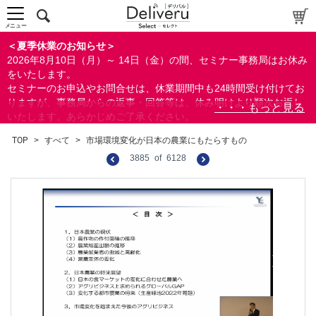
メニュー
＜夏季休業のお知らせ＞
2026年8月10日（月）～ 14日（金）の間、セミナー事務局はお休み
をいたします。
セミナーのお申込やお問合せは、休業期間中も24時間受け付けてお
りますが、事務局からの返事・回答等は、休み明けより順次お返し
いたします。あらかじめご了承ください。
なお、視聴期間内のセミナーについては、通常通りご視聴を頂く事
TOP
>
すべて
>
市場環境変化が日本の農業にもたらすもの
ができます。
3885
of
6128