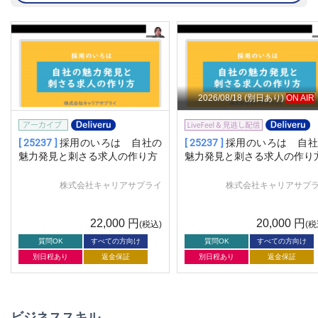
2026/08/18
(別日あり)
ON AIR
[ 25237 ]
採用のいろは 自社の
[ 25237 ]
採用のいろは 自社
魅力発見と刺さる求人の作り方
魅力発見と刺さる求人の作り
株式会社キャリアサプライ
株式会社キャリアサプ
22,000
円
20,000
円
(税込)
(税
質問OK
すべての方向け
質問OK
すべての方向け
別日程あり
返金保証
別日程あり
返金保証
ビジネススキル