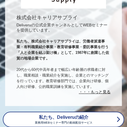
株式会社キャリアサプライ
Deliveruの公式企業チャンネルとしてWEBセミナー
を提供しています。
私たち、株式会社キャリアサプライは、労働者派遣事
業・有料職業紹介事業・教育研修事業・委託事業を行う
「人と企業を結ぶ架け橋」として、1987年に創業した佐
賀の地場企業です。
20代から60代中高年者まで幅広い年齢層の求職者に対
し、職業相談・職業紹介を実施し、企業とのマッチング
を行っています。教育研修部門では、企業向け研修、個
人向け研修、公的職業訓練を実施しています。
キャリアサプライは、総合人材サービス企業として 福
岡・佐賀の企業様を中心に人材確保のサポートをしてい
ます。企業の原動力は「人」です。人材紹介の得意分野
はIT系（開発・インフラエンジニア）・Webデザイン・
総務、事務などのオフィス系全般です。採用支援から教
私たち、Deliveruの紹介
育訓練 社内研修など 定着と育成をしっかりサポート
業務用WEBセミナー専門の動画配信サービス
します。