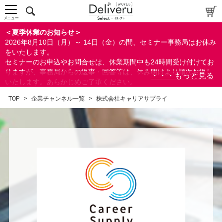
メニュー
＜夏季休業のお知らせ＞
2026年8月10日（月）～ 14日（金）の間、セミナー事務局はお休み
をいたします。
セミナーのお申込やお問合せは、休業期間中も24時間受け付けてお
りますが、事務局からの返事・回答等は、休み明けより順次お返し
いたします。あらかじめご了承ください。
なお、視聴期間内のセミナーについては、通常通りご視聴を頂く事
TOP
>
企業チャンネル一覧
>
株式会社キャリアサプライ
ができます。