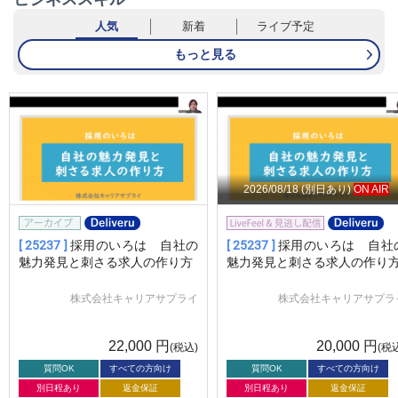
人気
新着
ライブ予定
もっと見る
2026/08/18
(別日あり)
ON AIR
[ 25237 ]
採用のいろは 自社の
[ 25237 ]
採用のいろは 自社
魅力発見と刺さる求人の作り方
魅力発見と刺さる求人の作り
株式会社キャリアサプライ
株式会社キャリアサプラ
22,000
円
20,000
円
(税込)
(税
質問OK
すべての方向け
質問OK
すべての方向け
別日程あり
返金保証
別日程あり
返金保証