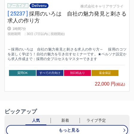
株式会社キャリアサプライ
[ 25237 ]
採用のいろは 自社の魅力発見と刺さる
求人の作り方
1時間7分
視聴期間
:
30日 (7日以内に視聴開始)
～採用のいろは 自社の魅力発見と刺さる求人の作り方～ 採用のコツ
を楽しく学ぼう！自社の魅力を引き出すセミナーです。★ペルソナ設定か
ら求人作成まで：採用の全プロセスをマスターできます
質問OK
すべての方向け
別日程あり
返金保証
22,000
円
(税込)
ピックアップ
人気
新着
ライブ予定
もっと見る